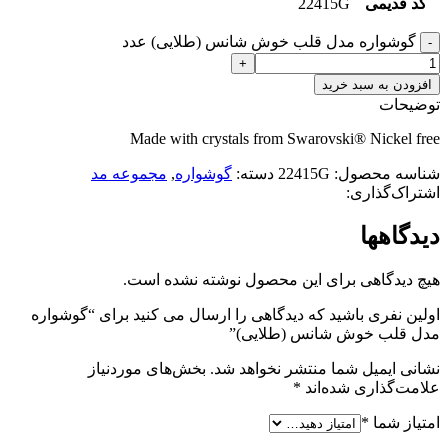
کد قدیمی
22415G
گوشواره مدل قلب خوش شانس (طلایی) عدد
افزودن به سبد خرید
توضیحات
Made with crystals from Swarovski® Nickel free
شناسه محصول:
22415G
دسته:
گوشواره
,
مجموعه مد
اشتراک‌گذاری:
دیدگاهها
هیچ دیدگاهی برای این محصول نوشته نشده است.
اولین نفری باشید که دیدگاهی را ارسال می کنید برای “گوشواره
مدل قلب خوش شانس (طلایی)”
نشانی ایمیل شما منتشر نخواهد شد.
بخش‌های موردنیاز
علامت‌گذاری شده‌اند
*
امتیاز شما
*