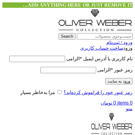
ADD ANYTHING HERE OR JUST REMOVE IT…
Search
ورود / ثبت‌نام
ورود
ساخت حساب کاربری
نام کاربری یا آدرس ایمیل
*
الزامی
رمز عبور
*
الزامی
ورود به سایت
رمز عبور خود را فراموش کرده‌اید؟
مرا به‌خاطر بسپار
0
items
0
تومان
منو