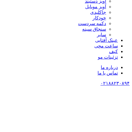
آویز دستبند
آویز موبایل
جاکلیدی
خودکار
دکمه سردست
سنجاق سینه
سایر
عینک آفتابی
ساعت مچی
کیف
تزئینات مو
درباره ما
تماس با ما
۰۲۱۸۸۲۳۰۸۹۴