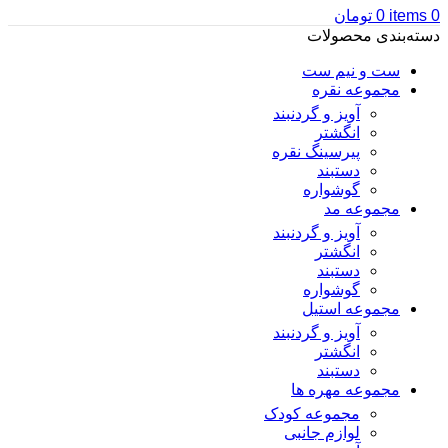
0
items
0
تومان
دسته‌بندی محصولات
ست و نیم ست
مجموعه نقره
آویز و گردنبند
انگشتر
پیرسینگ نقره
دستبند
گوشواره
مجموعه مد
آویز و گردنبند
انگشتر
دستبند
گوشواره
مجموعه استیل
آویز و گردنبند
انگشتر
دستبند
مجموعه مهره ها
مجموعه کودک
لوازم جانبی