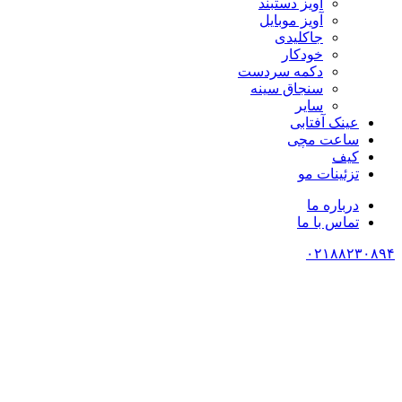
آویز دستبند
آویز موبایل
جاکلیدی
خودکار
دکمه سردست
سنجاق سینه
سایر
عینک آفتابی
ساعت مچی
کیف
تزئینات مو
درباره ما
تماس با ما
۰۲۱۸۸۲۳۰۸۹۴