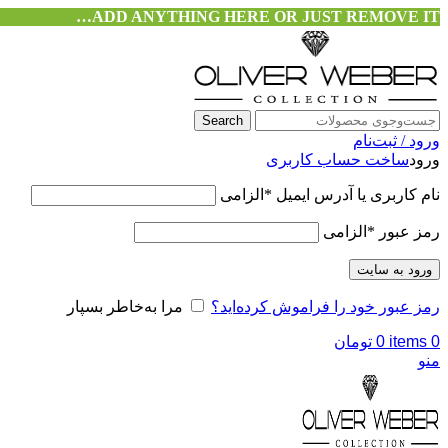
ADD ANYTHING HERE OR JUST REMOVE IT…
Search
ورود / ثبت‌نام
ورود
ساخت حساب کاربری
نام کاربری یا آدرس ایمیل
*
الزامی
رمز عبور
*
الزامی
ورود به سایت
رمز عبور خود را فراموش کرده‌اید؟
مرا به‌خاطر بسپار
0
items
0
تومان
منو