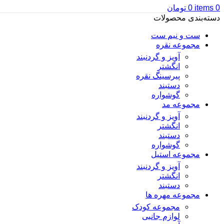
0
items
0
تومان
دسته‌بندی محصولات
ست و نیم ست
مجموعه نقره
آویز و گردنبند
انگشتر
پیرسینگ نقره
دستبند
گوشواره
مجموعه مد
آویز و گردنبند
انگشتر
دستبند
گوشواره
مجموعه استیل
آویز و گردنبند
انگشتر
دستبند
مجموعه مهره ها
مجموعه کودک
لوازم جانبی