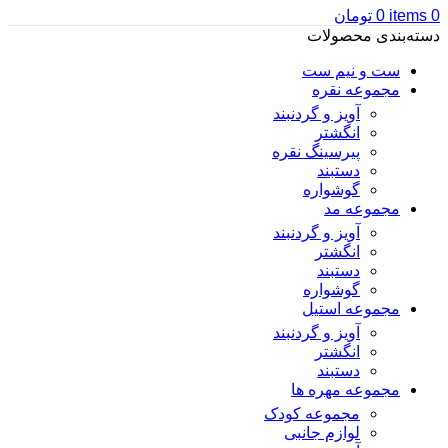
0
items
0
تومان
دسته‌بندی محصولات
ست و نیم ست
مجموعه نقره
آویز و گردنبند
انگشتر
پیرسینگ نقره
دستبند
گوشواره
مجموعه مد
آویز و گردنبند
انگشتر
دستبند
گوشواره
مجموعه استیل
آویز و گردنبند
انگشتر
دستبند
مجموعه مهره ها
مجموعه کودک
لوازم جانبی