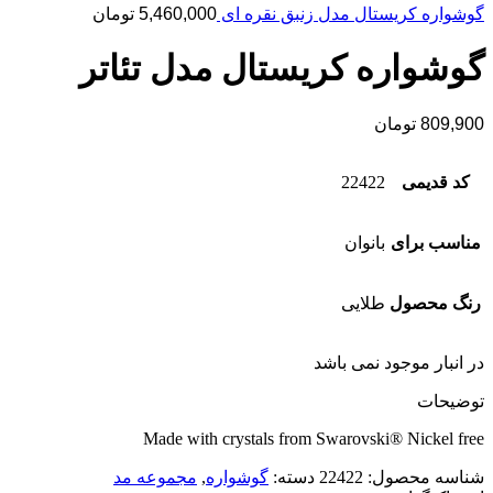
گوشواره کریستال مدل زنبق نقره ای
5,460,000
تومان
گوشواره کریستال مدل تئاتر
809,900
تومان
کد قدیمی
22422
مناسب برای
بانوان
رنگ محصول
طلایی
در انبار موجود نمی باشد
توضیحات
Made with crystals from Swarovski® Nickel free
شناسه محصول:
22422
دسته:
گوشواره
,
مجموعه مد