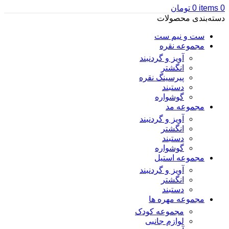
0
items
0
تومان
دسته‌بندی محصولات
ست و نیم ست
مجموعه نقره
آویز و گردنبند
انگشتر
پیرسینگ نقره
دستبند
گوشواره
مجموعه مد
آویز و گردنبند
انگشتر
دستبند
گوشواره
مجموعه استیل
آویز و گردنبند
انگشتر
دستبند
مجموعه مهره ها
مجموعه کودک
لوازم جانبی