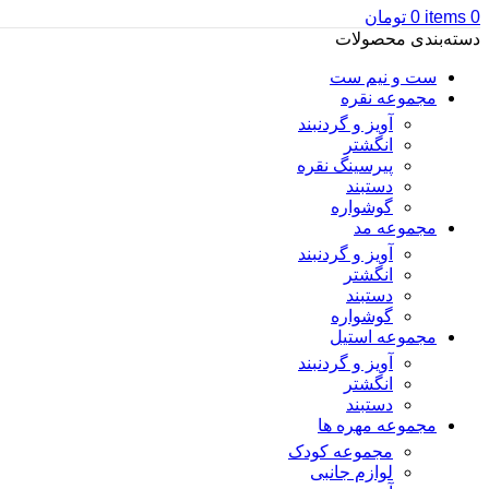
0
items
0
تومان
دسته‌بندی محصولات
ست و نیم ست
مجموعه نقره
آویز و گردنبند
انگشتر
پیرسینگ نقره
دستبند
گوشواره
مجموعه مد
آویز و گردنبند
انگشتر
دستبند
گوشواره
مجموعه استیل
آویز و گردنبند
انگشتر
دستبند
مجموعه مهره ها
مجموعه کودک
لوازم جانبی