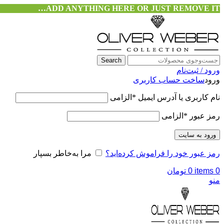
ADD ANYTHING HERE OR JUST REMOVE IT…
Search
ورود / ثبت‌نام
ورود
ساخت حساب کاربری
نام کاربری یا آدرس ایمیل
*
الزامی
رمز عبور
*
الزامی
ورود به سایت
رمز عبور خود را فراموش کرده‌اید؟
مرا به‌خاطر بسپار
0
items
0
تومان
منو