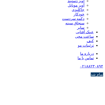
آویز دستبند
آویز موبایل
جاکلیدی
خودکار
دکمه سردست
سنجاق سینه
سایر
عینک آفتابی
ساعت مچی
کیف
تزئینات مو
درباره ما
تماس با ما
۰۲۱۸۸۲۳۰۸۹۴
تمام شد