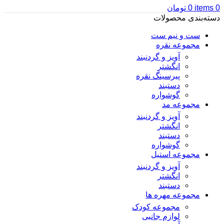
0
items
0
تومان
دسته‌بندی محصولات
ست و نیم ست
مجموعه نقره
آویز و گردنبند
انگشتر
پیرسینگ نقره
دستبند
گوشواره
مجموعه مد
آویز و گردنبند
انگشتر
دستبند
گوشواره
مجموعه استیل
آویز و گردنبند
انگشتر
دستبند
مجموعه مهره ها
مجموعه کودک
لوازم جانبی