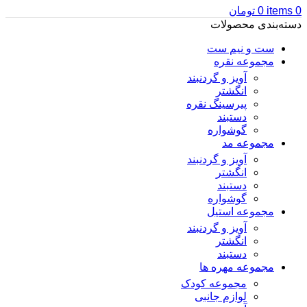
0
items
0
تومان
دسته‌بندی محصولات
ست و نیم ست
مجموعه نقره
آویز و گردنبند
انگشتر
پیرسینگ نقره
دستبند
گوشواره
مجموعه مد
آویز و گردنبند
انگشتر
دستبند
گوشواره
مجموعه استیل
آویز و گردنبند
انگشتر
دستبند
مجموعه مهره ها
مجموعه کودک
لوازم جانبی