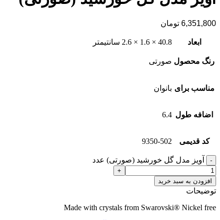
6,351,800
تومان
ابعاد
40.8 × 1.6 × 2.6 سانتیمتر
رنگ محصول
صورتی
مناسب برای
بانوان
اضافه طول
6.4
کد قدیمی
9350-502
آویز مدل گل خورشید (صورتی) عدد
افزودن به سبد خرید
توضیحات
Made with crystals from Swarovski® Nickel free