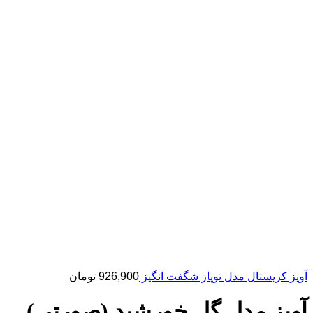
آویز کریستال مدل توپاز شگفت انگیز
926,900
تومان
آویز مدل گل خورشید (صورتی)