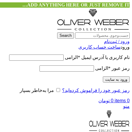
ADD ANYTHING HERE OR JUST REMOVE IT…
Search
ورود / ثبت‌نام
ورود
ساخت حساب کاربری
نام کاربری یا آدرس ایمیل
*
الزامی
رمز عبور
*
الزامی
ورود به سایت
رمز عبور خود را فراموش کرده‌اید؟
مرا به‌خاطر بسپار
0
items
0
تومان
منو