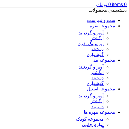
0
items
0
تومان
دسته‌بندی محصولات
ست و نیم ست
مجموعه نقره
آویز و گردنبند
انگشتر
پیرسینگ نقره
دستبند
گوشواره
مجموعه مد
آویز و گردنبند
انگشتر
دستبند
گوشواره
مجموعه استیل
آویز و گردنبند
انگشتر
دستبند
مجموعه مهره ها
مجموعه کودک
لوازم جانبی