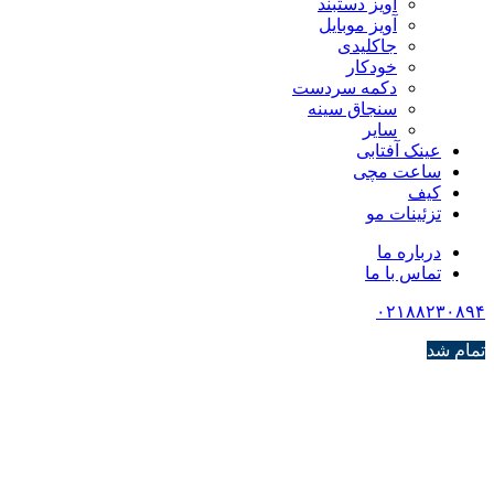
آویز دستبند
آویز موبایل
جاکلیدی
خودکار
دکمه سردست
سنجاق سینه
سایر
عینک آفتابی
ساعت مچی
کیف
تزئینات مو
درباره ما
تماس با ما
۰۲۱۸۸۲۳۰۸۹۴
تمام شد