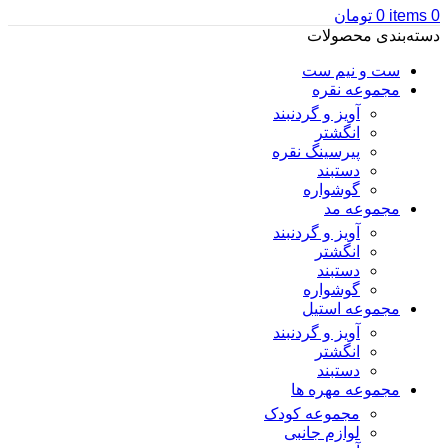
0
items
0
تومان
دسته‌بندی محصولات
ست و نیم ست
مجموعه نقره
آویز و گردنبند
انگشتر
پیرسینگ نقره
دستبند
گوشواره
مجموعه مد
آویز و گردنبند
انگشتر
دستبند
گوشواره
مجموعه استیل
آویز و گردنبند
انگشتر
دستبند
مجموعه مهره ها
مجموعه کودک
لوازم جانبی