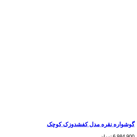
گوشواره نقره مدل کفشدوزک کوچک
6,984,900
تومان