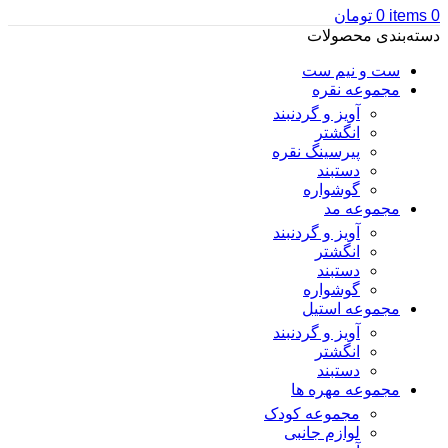
0
items
0
تومان
دسته‌بندی محصولات
ست و نیم ست
مجموعه نقره
آویز و گردنبند
انگشتر
پیرسینگ نقره
دستبند
گوشواره
مجموعه مد
آویز و گردنبند
انگشتر
دستبند
گوشواره
مجموعه استیل
آویز و گردنبند
انگشتر
دستبند
مجموعه مهره ها
مجموعه کودک
لوازم جانبی