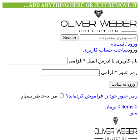
ADD ANYTHING HERE OR JUST REMOVE IT…
Search
ورود / ثبت‌نام
ورود
ساخت حساب کاربری
نام کاربری یا آدرس ایمیل
*
الزامی
رمز عبور
*
الزامی
ورود به سایت
رمز عبور خود را فراموش کرده‌اید؟
مرا به‌خاطر بسپار
0
items
0
تومان
منو