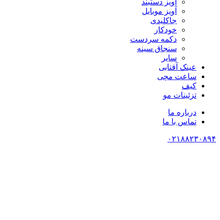
آویز دستبند
آویز موبایل
جاکلیدی
خودکار
دکمه سردست
سنجاق سینه
سایر
عینک آفتابی
ساعت مچی
کیف
تزئینات مو
درباره ما
تماس با ما
۰۲۱۸۸۲۳۰۸۹۴