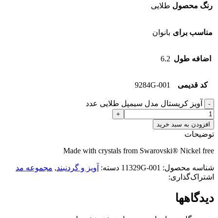
رنگ محصول
طلایی
مناسب برای
بانوان
اضافه طول
6.2
کد قدیمی
9284G-001
آویز کریستال مدل سیمپل طلایی عدد
افزودن به سبد خرید
توضیحات
Made with crystals from Swarovski® Nickel free
شناسه محصول:
11329G-001
دسته:
آویز و گردنبند
,
مجموعه مد
اشتراک‌گذاری:
دیدگاهها