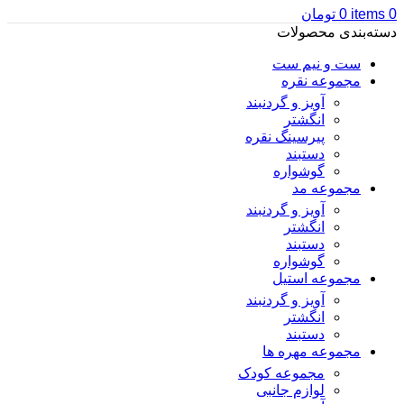
0
items
0
تومان
دسته‌بندی محصولات
ست و نیم ست
مجموعه نقره
آویز و گردنبند
انگشتر
پیرسینگ نقره
دستبند
گوشواره
مجموعه مد
آویز و گردنبند
انگشتر
دستبند
گوشواره
مجموعه استیل
آویز و گردنبند
انگشتر
دستبند
مجموعه مهره ها
مجموعه کودک
لوازم جانبی