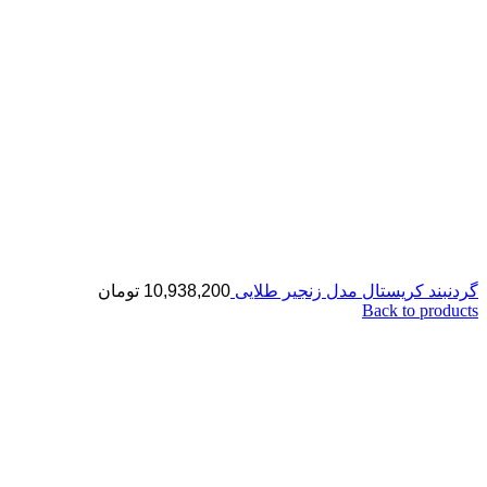
گردنبند کریستال مدل زنجیر طلایی
10,938,200
تومان
Back to products