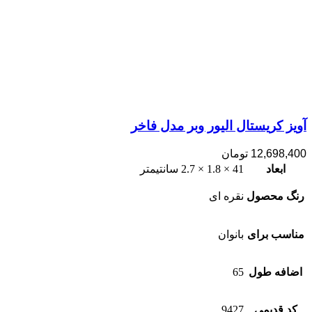
آویز کریستال الیور وبر مدل فاخر
12,698,400
تومان
ابعاد
41 × 1.8 × 2.7 سانتیمتر
رنگ محصول
نقره ای
مناسب برای
بانوان
اضافه طول
65
کد قدیمی
9427