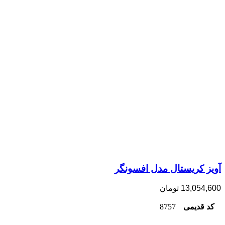
آویز کریستال مدل افسونگر
13,054,600
تومان
کد قدیمی
8757