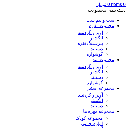
0
items
0
تومان
دسته‌بندی محصولات
ست و نیم ست
مجموعه نقره
آویز و گردنبند
انگشتر
پیرسینگ نقره
دستبند
گوشواره
مجموعه مد
آویز و گردنبند
انگشتر
دستبند
گوشواره
مجموعه استیل
آویز و گردنبند
انگشتر
دستبند
مجموعه مهره ها
مجموعه کودک
لوازم جانبی