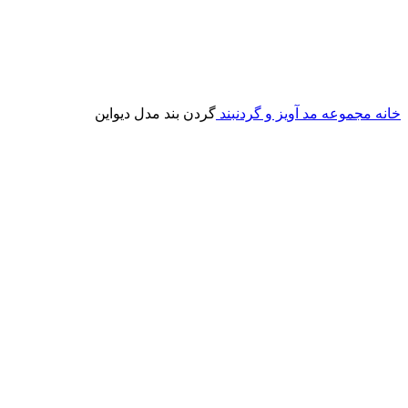
خانه
مجموعه مد
آویز و گردنبند
گردن بند مدل دیواین