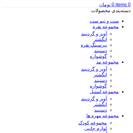
0
items
0
تومان
دسته‌بندی محصولات
ست و نیم ست
مجموعه نقره
آویز و گردنبند
انگشتر
پیرسینگ نقره
دستبند
گوشواره
مجموعه مد
آویز و گردنبند
انگشتر
دستبند
گوشواره
مجموعه استیل
آویز و گردنبند
انگشتر
دستبند
مجموعه مهره ها
مجموعه کودک
لوازم جانبی