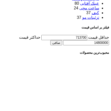
عینک آفتابی
80
ساعت مچی
24
کیف
37
تزئینات مو
37
فیلتر بر اساس قیمت
حداقل قیمت
حداكثر قيمت
صافی
محبوب‌ترین محصولات