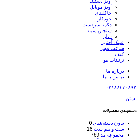
آویز دستبند
آویز موبایل
جاکلیدی
خودکار
دکمه سردست
سنجاق سینه
سایر
عینک آفتابی
ساعت مچی
کیف
تزئینات مو
درباره ما
تماس با ما
۰۲۱۸۸۲۳۰۸۹۴
بستن
دسته‌بندی محصولات
بدون دسته‌بندی
0
ست و نیم ست
18
مجموعه مد
769