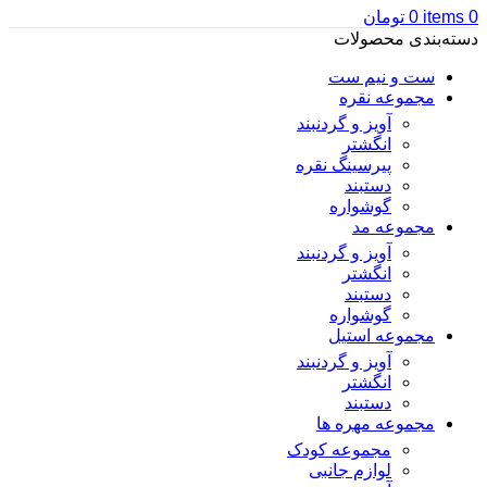
0
items
0
تومان
دسته‌بندی محصولات
ست و نیم ست
مجموعه نقره
آویز و گردنبند
انگشتر
پیرسینگ نقره
دستبند
گوشواره
مجموعه مد
آویز و گردنبند
انگشتر
دستبند
گوشواره
مجموعه استیل
آویز و گردنبند
انگشتر
دستبند
مجموعه مهره ها
مجموعه کودک
لوازم جانبی