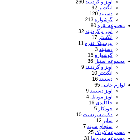
آویز و گردنبند
260
انگشتر
92
دستبند
120
گوشواره
213
مجموعه نقره
80
آویز و گردنبند
32
انگشتر
17
پیرسینگ نقره
11
دستبند
3
گوشواره
15
مجموعه استیل
36
آویز و گردنبند
9
انگشتر
10
دستبند
16
لوازم جانبی
65
آویز دستبند
9
آویز موبایل
4
جاکلیدی
16
خودکار
5
دکمه سردست
10
سایر
12
سنجاق سینه
7
مجموعه کودک
25
مجموعه مهره ها
31