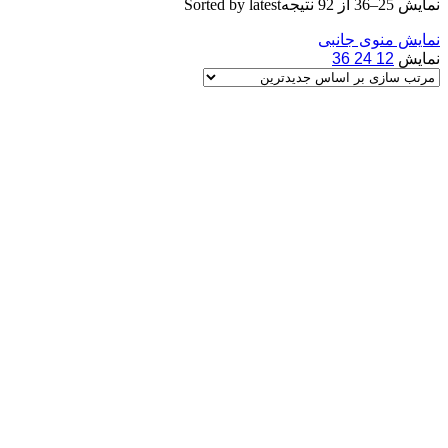
نمایش 25–36 از 92 نتیجه
Sorted by latest
نمایش منوی جانبی
نمایش
12
24
36