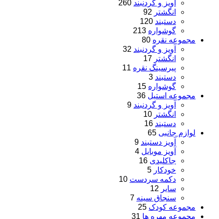
آویز و گردنبند
260
انگشتر
92
دستبند
120
گوشواره
213
مجموعه نقره
80
آویز و گردنبند
32
انگشتر
17
پیرسینگ نقره
11
دستبند
3
گوشواره
15
مجموعه استیل
36
آویز و گردنبند
9
انگشتر
10
دستبند
16
لوازم جانبی
65
آویز دستبند
9
آویز موبایل
4
جاکلیدی
16
خودکار
5
دکمه سردست
10
سایر
12
سنجاق سینه
7
مجموعه کودک
25
مجموعه مهره ها
31