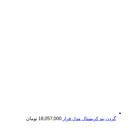
گردن بند کریستال مدل فراز
18,057,000
تومان