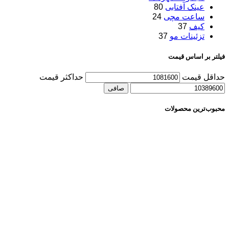
عینک آفتابی
80
ساعت مچی
24
کیف
37
تزئینات مو
37
فیلتر بر اساس قیمت
حداقل قیمت
حداكثر قيمت
صافی
محبوب‌ترین محصولات