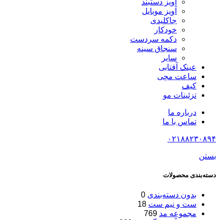
آویز دستبند
آویز موبایل
جاکلیدی
خودکار
دکمه سردست
سنجاق سینه
سایر
عینک آفتابی
ساعت مچی
کیف
تزئینات مو
درباره ما
تماس با ما
۰۲۱۸۸۲۳۰۸۹۴
بستن
دسته‌بندی محصولات
بدون دسته‌بندی
0
ست و نیم ست
18
مجموعه مد
769