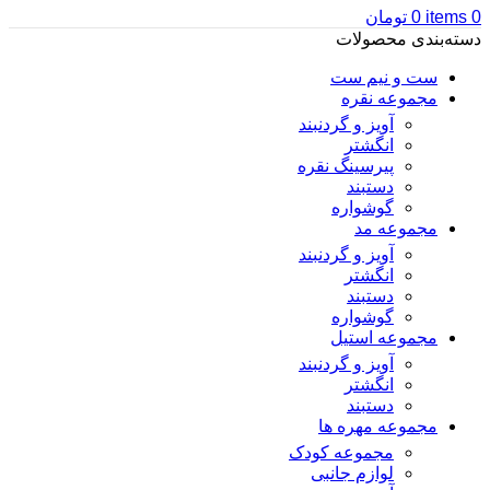
0
items
0
تومان
دسته‌بندی محصولات
ست و نیم ست
مجموعه نقره
آویز و گردنبند
انگشتر
پیرسینگ نقره
دستبند
گوشواره
مجموعه مد
آویز و گردنبند
انگشتر
دستبند
گوشواره
مجموعه استیل
آویز و گردنبند
انگشتر
دستبند
مجموعه مهره ها
مجموعه کودک
لوازم جانبی