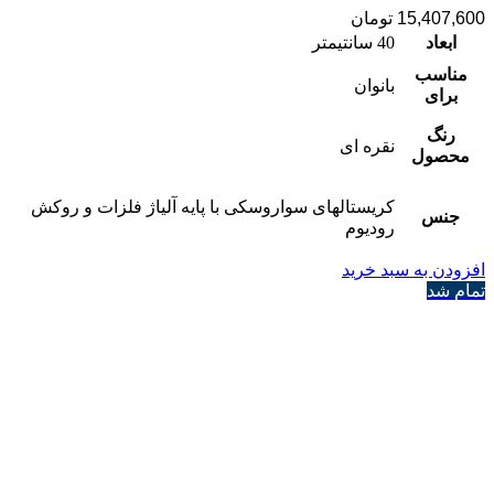
15,407,600
تومان
ابعاد
40 سانتیمتر
مناسب
بانوان
برای
رنگ
نقره ای
محصول
کریستالهای سواروسکی با پایه آلیاژ فلزات و روکش
جنس
رودیوم
افزودن به سبد خرید
تمام شد