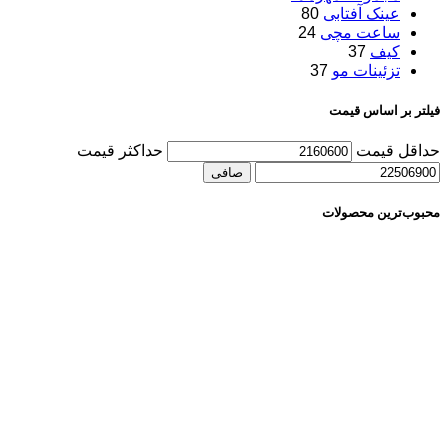
عینک آفتابی
80
ساعت مچی
24
کیف
37
تزئینات مو
37
فیلتر بر اساس قیمت
حداقل قیمت
حداكثر قيمت
صافی
محبوب‌ترین محصولات