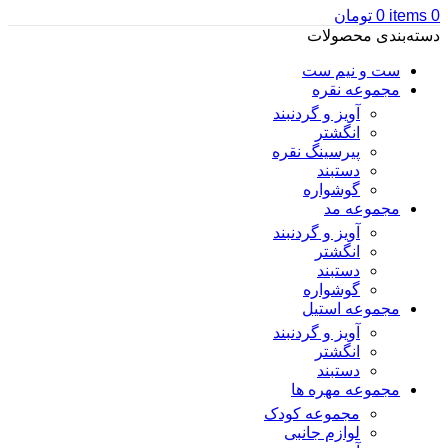
0
items
0
تومان
دسته‌بندی محصولات
ست و نیم ست
مجموعه نقره
آویز و گردنبند
انگشتر
پیرسینگ نقره
دستبند
گوشواره
مجموعه مد
آویز و گردنبند
انگشتر
دستبند
گوشواره
مجموعه استیل
آویز و گردنبند
انگشتر
دستبند
مجموعه مهره ها
مجموعه کودک
لوازم جانبی