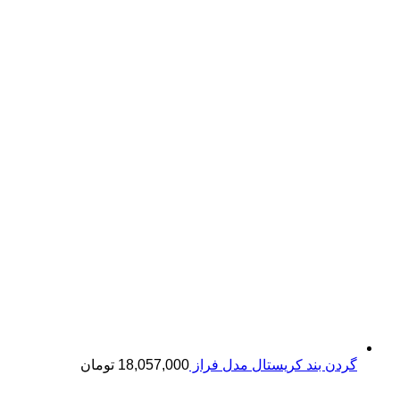
گردن بند کریستال مدل فراز
18,057,000
تومان