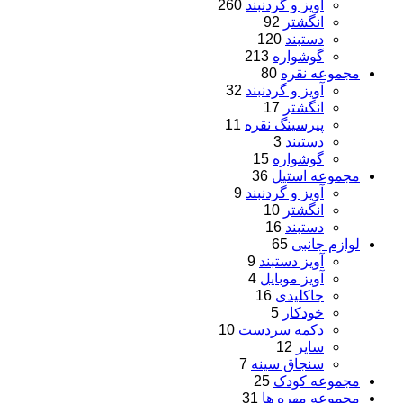
آویز و گردنبند
260
انگشتر
92
دستبند
120
گوشواره
213
مجموعه نقره
80
آویز و گردنبند
32
انگشتر
17
پیرسینگ نقره
11
دستبند
3
گوشواره
15
مجموعه استیل
36
آویز و گردنبند
9
انگشتر
10
دستبند
16
لوازم جانبی
65
آویز دستبند
9
آویز موبایل
4
جاکلیدی
16
خودکار
5
دکمه سردست
10
سایر
12
سنجاق سینه
7
مجموعه کودک
25
مجموعه مهره ها
31