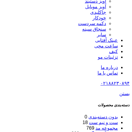
آویز دستبند
آویز موبایل
جاکلیدی
خودکار
دکمه سردست
سنجاق سینه
سایر
عینک آفتابی
ساعت مچی
کیف
تزئینات مو
درباره ما
تماس با ما
۰۲۱۸۸۲۳۰۸۹۴
بستن
دسته‌بندی محصولات
بدون دسته‌بندی
0
ست و نیم ست
18
مجموعه مد
769