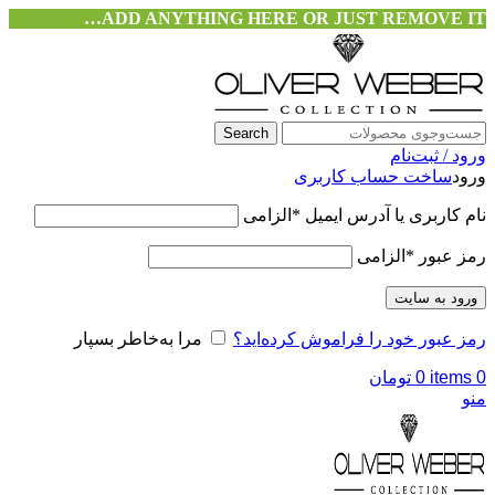
ADD ANYTHING HERE OR JUST REMOVE IT…
Search
ورود / ثبت‌نام
ورود
ساخت حساب کاربری
نام کاربری یا آدرس ایمیل
*
الزامی
رمز عبور
*
الزامی
ورود به سایت
رمز عبور خود را فراموش کرده‌اید؟
مرا به‌خاطر بسپار
0
items
0
تومان
منو