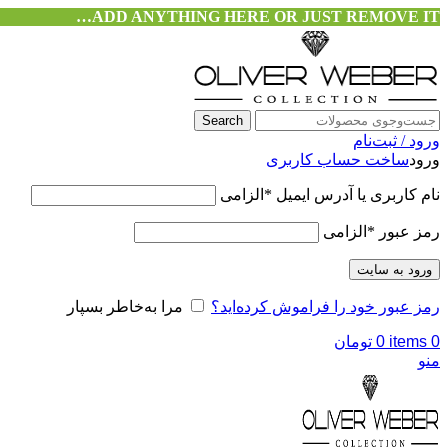
ADD ANYTHING HERE OR JUST REMOVE IT…
Search
ورود / ثبت‌نام
ورود
ساخت حساب کاربری
نام کاربری یا آدرس ایمیل
*
الزامی
رمز عبور
*
الزامی
ورود به سایت
رمز عبور خود را فراموش کرده‌اید؟
مرا به‌خاطر بسپار
0
items
0
تومان
منو