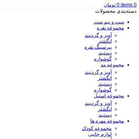
0
items
0
تومان
دسته‌بندی محصولات
ست و نیم ست
مجموعه نقره
آویز و گردنبند
انگشتر
پیرسینگ نقره
دستبند
گوشواره
مجموعه مد
آویز و گردنبند
انگشتر
دستبند
گوشواره
مجموعه استیل
آویز و گردنبند
انگشتر
دستبند
مجموعه مهره ها
مجموعه کودک
لوازم جانبی