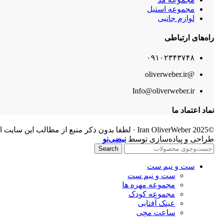
مجموعه استیل
لوازم جانبی
راه‌های ارتباطی
۰۹۱۰۲۳۴۳۷۴۸
@oliverweber.ir
Info@oliverweber.ir
نماد اعتماد ما
©2025 Iran OliverWeber · لطفا بدون ذکر منبع از مطالب این سایت استفاده ننمایید.
طراحی و پیاده‌سازی توسط
نبضی‌نو
Search
ست و نیم ست
ست و نیم ست
مجموعه مهره ها
مجموعه کودک
عینک آفتابی
ساعت مچی