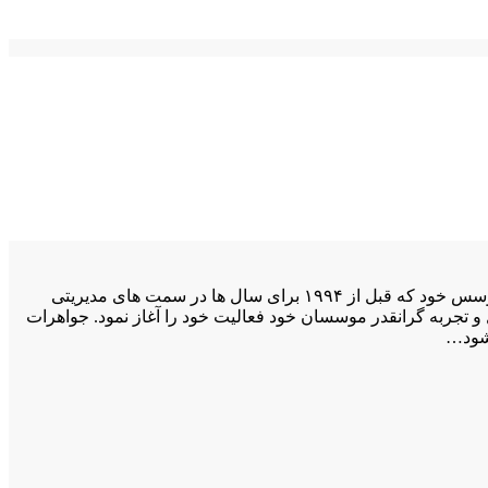
اولیوروبر در سال ۱۹۹۴ در میلز، در قلب اتریش، در مهد مسلم معروف ترین تراش کریستال ها متولد گردید. برند نام خود را از یکی از دو مؤسس خود که قبل از ۱۹۹۴ برای سال ها در سمت های مدیریتی
و تجربه گرانقدر موسسان خود فعالیت خود را آغاز نمود. جواهرات
 شود…