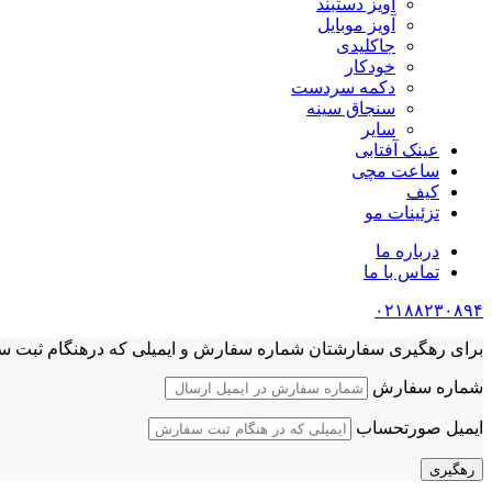
آویز دستبند
آویز موبایل
جاکلیدی
خودکار
دکمه سردست
سنجاق سینه
سایر
عینک آفتابی
ساعت مچی
کیف
تزئینات مو
درباره ما
تماس با ما
۰۲۱۸۸۲۳۰۸۹۴
برای رهگیری سفارشتان شماره سفارش و ایمیلی که درهنگام ثبت سفار
شماره سفارش
ایمیل صورتحساب
رهگیری