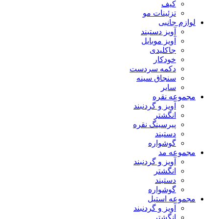
کیف
تزئینات مو
لوازم جانبی
آویز دستبند
آویز موبایل
جاکلیدی
خودکار
دکمه سردست
سنجاق سینه
سایر
مجموعه نقره
آویز و گردنبند
انگشتر
پیرسینگ نقره
دستبند
گوشواره
مجموعه مد
آویز و گردنبند
انگشتر
دستبند
گوشواره
مجموعه استیل
آویز و گردنبند
انگشتر